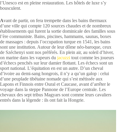
l’Unesco est en pleine restauration. Les hôtels de luxe s’y
bousculent.
A
vant de partir, on fera trempette dans les bains thermaux
d’une ville qui compte 120 sources chaudes et de nombreux
établissements qui furent la sortie dominicale des familles sous
l’ère communiste. Bains, piscines, hammams, saunas, boxes
de massages : depuis l’occupation turque en 1541, les bains
sont une institution. Autour de leur dôme néo-baroque, ceux
de Széchenyi sont nos préférés. En plein air, au soleil d’hiver,
on marine dans les vapeurs du
jacuzzi
tout comme les joueurs
d’échecs penchés sur leur damier flottant. Les échecs sont un
sport national. L’équitation en est un autre. D’un cheval
d’ivoire au demi-sang hongrois, il n’y a qu’un galop : celui
d’une peuplade tibétaine nomade qui s’est métissée aux
Lapons et Finnois entre Oural et Caucase, avant d’arrêter le
voyage dans la steppe Pannone de l’Europe centrale. Les
chevaux des sept tribus Magyars sont comme leurs cavaliers
entrés dans la légende : ils ont fait la Hongrie.