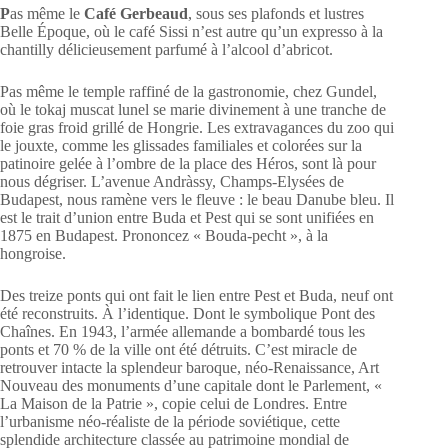
P
as même le
Café Gerbeaud
, sous ses plafonds et lustres
Belle Époque, où le café Sissi n’est autre qu’un expresso à la
chantilly délicieusement parfumé à l’alcool d’abricot.
Pas même le temple raffiné de la gastronomie, chez Gundel,
où le tokaj muscat lunel se marie divinement à une tranche de
foie gras froid grillé de Hongrie. Les extravagances du zoo qui
le jouxte, comme les glissades familiales et colorées sur la
patinoire gelée à l’ombre de la place des Héros, sont là pour
nous dégriser. L’avenue Andràssy, Champs-Elysées de
Budapest, nous ramène vers le fleuve : le beau Danube bleu. Il
est le trait d’union entre Buda et Pest qui se sont unifiées en
1875 en Budapest. Prononcez « Bouda-pecht », à la
hongroise.
Des treize ponts qui ont fait le lien entre Pest et Buda, neuf ont
été reconstruits. À l’identique. Dont le symbolique Pont des
Chaînes. En 1943, l’armée allemande a bombardé tous les
ponts et 70 % de la ville ont été détruits. C’est miracle de
retrouver intacte la splendeur baroque, néo-Renaissance, Art
Nouveau des monuments d’une capitale dont le Parlement, «
La Maison de la Patrie », copie celui de Londres. Entre
l’urbanisme néo-réaliste de la période soviétique, cette
splendide architecture classée au patrimoine mondial de