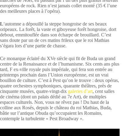
marchés de Noël, en passant par l’un des plus grands festivals
européens de rock. Rien n’est jamais collet monté (35 € l’une
des meilleures places à l’opéra).
L
‘automne a dépouillé la steppe hongroise de ses beaux
oripeaux. La forêt, la vaste et giboyeuse forêt hongroise, dort
debout, emmitouflée dans son écharpe de brouillard. C’est
sans doute par un de ces matins frileux que le roi Mathias
s’égara lors d’une partie de chasse.
Ce monarque éclairé du XVe siècle qui fit de Buda un grand
centre de la Renaissance et de l’humanisme. Six cents ans plus
tard, F ex-ville royale puis impériale, qui fera son entrée au
printemps prochain dans l’Union européenne, est un vrai
bouillon de culture. C’est à Pest qu’on le trouve : deux opéras,
quatre orchestres symphoniques, quarante théâtres, près de
cinquante musées, quatre-vingt-dix
galeries d’art
, cent salles
de cinéma (dont un palais dédié au 7e Art), de multiples
espaces culturels. Non, vous ne rêvez pas ! Du haut de la
colline aux Rosés, depuis le château du roi Mathias, Buda,
bâtie sur l’antique Obuda qu’occupaient les Romains,
contemple la turbulente « Pest Broadway ».