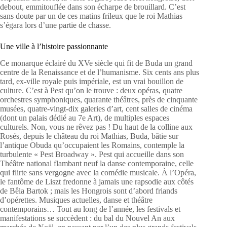
debout, emmitouflée dans son écharpe de brouillard. C’est
sans doute par un de ces matins frileux que le roi Mathias
s’égara lors d’une partie de chasse.
Une ville à l’histoire passionnante
Ce monarque éclairé du XVe siècle qui fit de Buda un grand
centre de la Renaissance et de l’humanisme. Six cents ans plus
tard, ex-ville royale puis impériale, est un vrai bouillon de
culture. C’est à Pest qu’on le trouve : deux opéras, quatre
orchestres symphoniques, quarante théâtres, près de cinquante
musées, quatre-vingt-dix galeries d’art, cent salles de cinéma
(dont un palais dédié au 7e Art), de multiples espaces
culturels. Non, vous ne rêvez pas ! Du haut de la colline aux
Rosés, depuis le château du roi Mathias, Buda, bâtie sur
l’antique Obuda qu’occupaient les Romains, contemple la
turbulente « Pest Broadway ». Pest qui accueille dans son
Théâtre national flambant neuf la danse contemporaine, celle
qui flirte sans vergogne avec la comédie musicale. À l’Opéra,
le fantôme de Liszt fredonne à jamais une rapsodie aux côtés
de Bêla Bartok ; mais les Hongrois sont d’abord friands
d’opérettes. Musiques actuelles, danse et théâtre
contemporains… Tout au long de l’année, les festivals et
manifestations se succèdent : du bal du Nouvel An aux