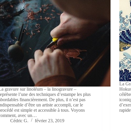
La Gr
La gravure sur linoléum – la linogravure –
Hokusa
représente l’une des techniques d’estampe les plus
célèbr
abordables financièrement. De plus, il n’est pas
iconiq
indispensable d’être un artiste accompli, car le
d’exem
procédé est simple et accessible à tous. Voyons
rapid
comment, avec un…
Cédric G.
février 23, 2019