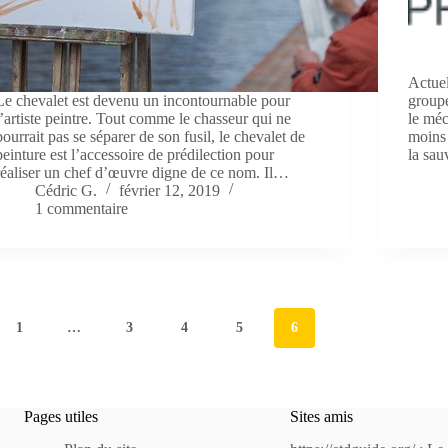
Actue
Le chevalet est devenu un incontournable pour
groupe
l’artiste peintre. Tout comme le chasseur qui ne
le méc
pourrait pas se séparer de son fusil, le chevalet de
moins 
peinture est l’accessoire de prédilection pour
la sau
réaliser un chef d’œuvre digne de ce nom. Il…
Cédric G.
février 12, 2019
1 commentaire
1
…
3
4
5
6
Pages utiles
Sites amis