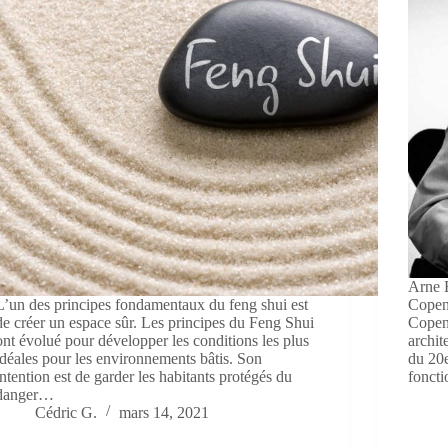
Arne E
L’un des principes fondamentaux du feng shui est
Copen
de créer un espace sûr. Les principes du Feng Shui
Copen
ont évolué pour développer les conditions les plus
archit
idéales pour les environnements bâtis. Son
du 20e
intention est de garder les habitants protégés du
fonct
danger…
Cédric G.
mars 14, 2021