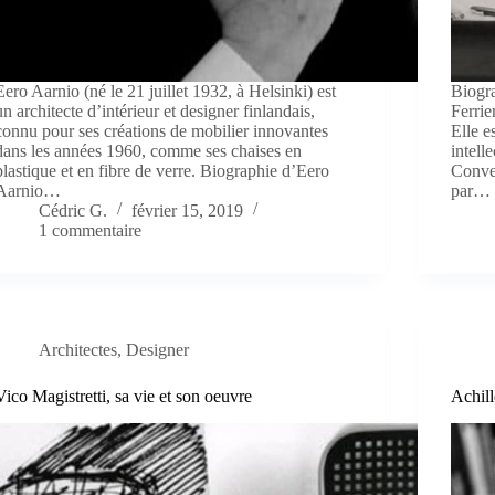
Eero Aarnio (né le 21 juillet 1932, à Helsinki) est
Biogra
un architecte d’intérieur et designer finlandais,
Ferrie
connu pour ses créations de mobilier innovantes
Elle e
dans les années 1960, comme ses chaises en
intell
plastique et en fibre de verre. Biographie d’Eero
Conveg
Aarnio…
par…
Cédric G.
février 15, 2019
1 commentaire
Architectes
,
Designer
Vico Magistretti, sa vie et son oeuvre
Achill